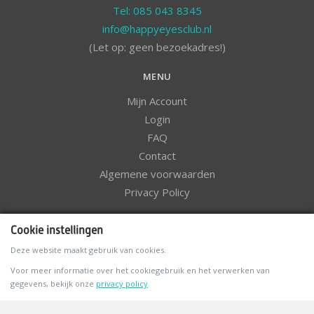
Tel: 085 043 8345
info@happyeyesclub.nl
(Let op: geen bezoekadres!)
MENU
Mijn Account
Login
FAQ
Contact
Algemene voorwaarden
Privacy Policy
NIEUWSBRIEF
Cookie instellingen
Deze website maakt gebruik van cookies.
Voor meer informatie over het cookiegebruik en het verwerken van
gegevens, bekijk onze
privacy policy
VOLG ONS