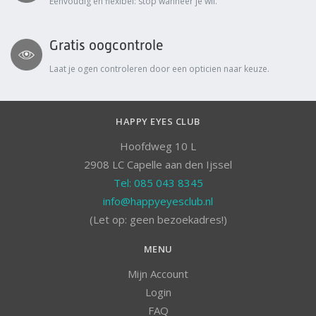
Eenvoudig en flexibel: stop wanneer je wil.
Gratis oogcontrole
Laat je ogen controleren door een opticien naar keuze.
HAPPY EYES CLUB
Hoofdweg 10 L
2908 LC Capelle aan den Ijssel
Tel: 085 043 8345
info@happyeyesclub.nl
(Let op: geen bezoekadres!)
MENU
Mijn Account
Login
FAQ