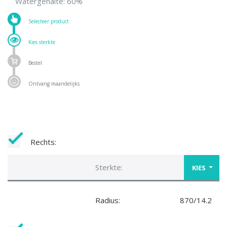
Watergehalte: 60%
Selecteer product
Kies sterkte
Bestel
Ontvang maandelijks
Rechts:
Sterkte:
KIES
Radius:
870/14.2