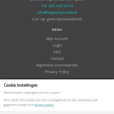
Tel: 085 043 8345
info@happyeyesclub.nl
(Let op: geen bezoekadres!)
MENU
Mijn Account
Login
FAQ
Contact
Algemene voorwaarden
Privacy Policy
NIEUWSBRIEF
Cookie instellingen
Deze website maakt gebruik van cookies.
Voor meer informatie over het cookiegebruik en het verwerken van
gegevens, bekijk onze
privacy policy
VOLG ONS