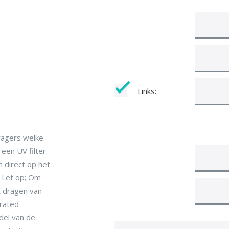
Links:
ragers welke
een UV filter.
 direct op het
. Let op; Om
t dragen van
erated
ddel van de