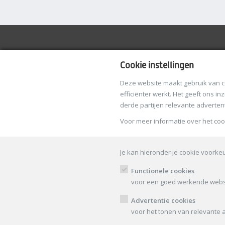
Cookie instellingen
HAPPY EYES CLUB
MENU
Hoofdweg 10 L
Mijn Acco
Deze website maakt gebruik van 
efficiënter werkt. Het geeft ons i
2908 LC Capelle aan den Ijssel
Login
derde partijen relevante advertent
Tel: 085 043 8345
FAQ
info@happyeyesclub.nl
Voor meer informatie over het co
Contact
(Let op: geen bezoekadres!)
Algemene
Privacy Po
Je kan hieronder je cookie voorke
Functionele cookies
voor een goed werkende webs
Advertentie cookies
© HappyEyes 2026. All rights reserved.
voor het tonen van relevante 