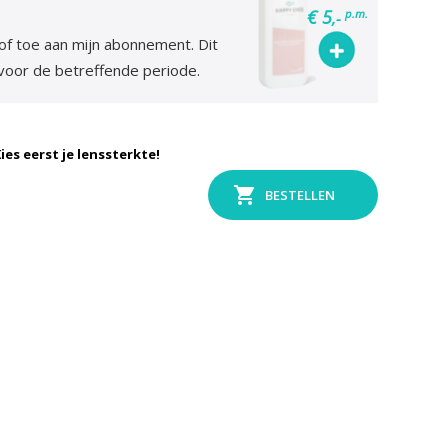
€ 5
p.m.
,-
tof toe aan mijn abonnement. Dit
 voor de betreffende periode.
ies eerst je lenssterkte!