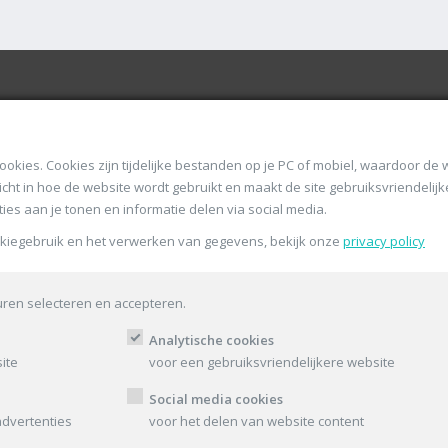
NIEUWSBRIEF
unt
cookies.
Cookies zijn tijdelijke bestanden op je PC of mobiel, waardoor de
nzicht in hoe de website wordt gebruikt en maakt de site gebruiksvriendeli
ies aan je tonen en informatie delen via social media.
okiegebruik en het verwerken van gegevens, bekijk onze
privacy policy
 voorwaarden
licy
uren selecteren en accepteren.
Analytische cookies
ite
voor een gebruiksvriendelijkere website
Social media cookies
advertenties
voor het delen van website content