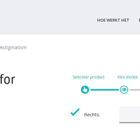
HOE WERKT HET
 Astigmatism
for
Selecteer product
Kies sterkte
Rechts: