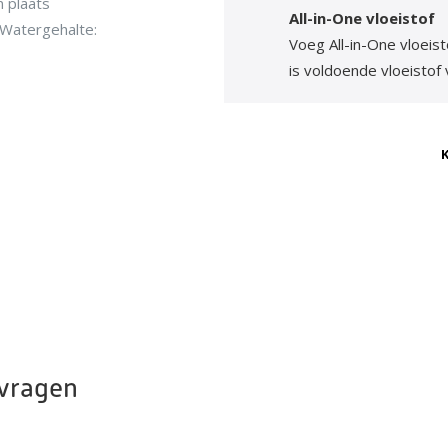
n plaats
All-in-One vloeistof
 Watergehalte:
Voeg All-in-One vloeis
is voldoende vloeistof
K
 vragen