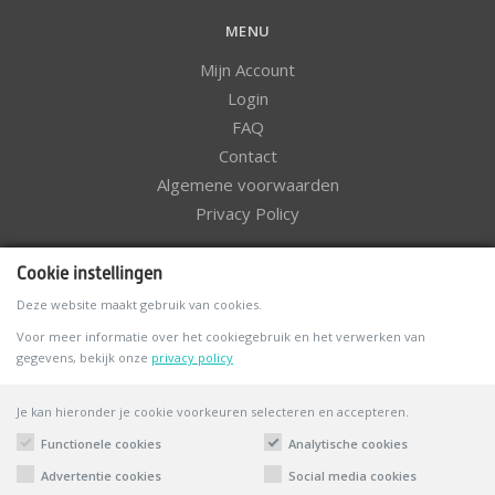
MENU
Mijn Account
Login
FAQ
Contact
Algemene voorwaarden
Privacy Policy
NIEUWSBRIEF
Cookie instellingen
Deze website maakt gebruik van cookies.
Voor meer informatie over het cookiegebruik en het verwerken van
gegevens, bekijk onze
privacy policy
VOLG ONS
Je kan hieronder je cookie voorkeuren selecteren en accepteren.
Functionele cookies
Analytische cookies
© HappyEyes 2026. All rights reserved.
Advertentie cookies
Social media cookies