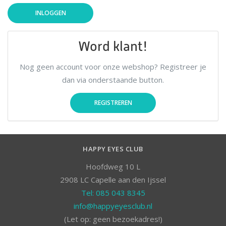
Word klant!
Nog geen account voor onze webshop? Registreer je
dan via onderstaande button.
REGISTREREN
HAPPY EYES CLUB
Hoofdweg 10 L
2908 LC Capelle aan den Ijssel
Tel: 085 043 8345
info@happyeyesclub.nl
(Let op: geen bezoekadres!)